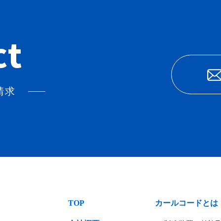
ct
請求
TOP
カールコードとは